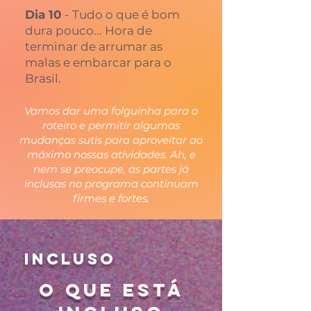
Dia 10
-
Tudo o que é bom
dura pouco... Hora de
terminar de arrumar as
malas e embarcar para o
Brasil.
Vamos dar uma folguinha para o
roteiro e permitir algumas
mudanças sutis para aproveitar ao
máximo nossas atividades. Ah, e
nem se preocupe, as partes já
inclusas no programa continuam
firmes e fortes.
INCLUSO
O QUE ESTÁ