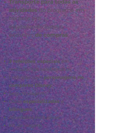
Transporte para todas as
atividades
do programa em
horários pré
estabelecido;Roteiro
exclusivo
de compras
;
3 refeições especiais
em
restaurantes selecionados;
1 refeição com
personagens no
complexo Disney
;
Seguro viagem;
Guias
especializadas
e
bilingues
;
Atividades exclusivas;
Kit de viagem.