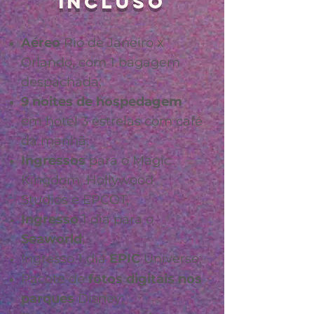
INCLUSO
Aéreo
Rio de Janeiro x
Orlando, com 1 bagagem
despachada;
9 noites de hospedagem
em hotel 3 estrelas com café
da manhã;
Ingressos
para o Magic
Kingdom, Hollywood
Studios e EPCOT,
Ingresso
1 dia para o
Seaworld
;
Ingresso 1 dia
EPIC
Universe
;
Pacote de
fotos digitais nos
parques
Disney;