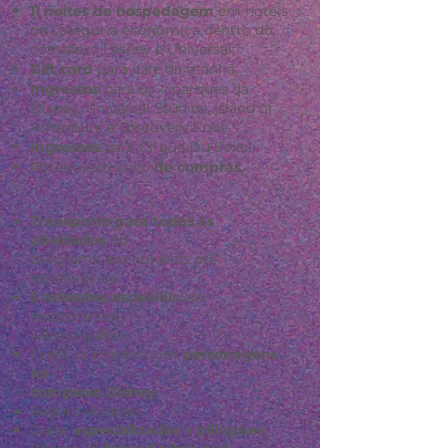
11 noites de hospedagem
em hotéis
de
categoria econômica dentro do
complexo
Disney e Universal;
Gift card
para café da manhã;
Ingressos
para os 4 parques da
Disney,
Universal Studios, Island of
Adventure e
Discovery Cove;
Ingressos
para Cirque Du Soleil;
Roteiro exclusivo
de compras
;
Transporte para todas as
atividades
do
programa em horários pré
estabelecido;
3 refeições especiais
em
restaurantes
selecionados;
1 café da manhã com
personagens
no
complexo Disney
;
Seguro viagem;
Guias
especializadas
e
bilingues
;