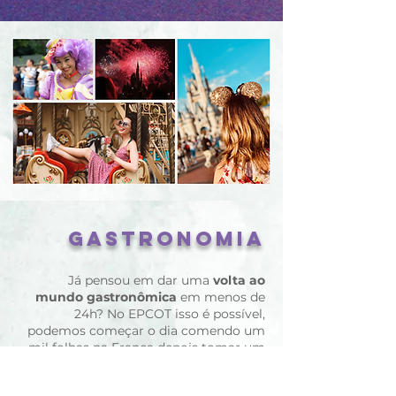
GASTRONOMIA
Já pensou em dar uma
volta ao
mundo gastronômica
em menos de
24h? No EPCOT isso é possível,
podemos começar o dia comendo um
mil folhas na França depois tomar um
sake no Japão, um sorvete na Italia,
beliscar uma pipoca de caramelo na