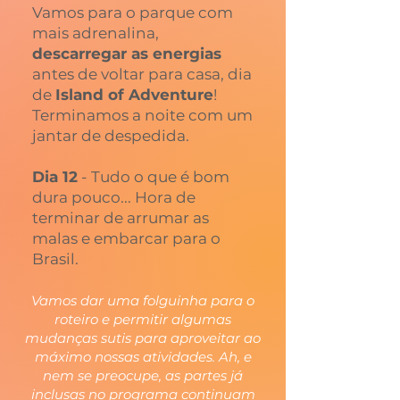
Vamos para o parque com
mais adrenalina,
descarregar as energias
antes de voltar para casa, dia
de
Island of Adventure
!
Terminamos a noite com um
jantar de despedida.
Dia 12
- Tudo o que é bom
dura pouco... Hora de
terminar de arrumar as
malas e embarcar para o
Brasil.
Vamos dar uma folguinha para o
roteiro e permitir algumas
mudanças sutis para aproveitar ao
máximo nossas atividades. Ah, e
nem se preocupe, as partes já
inclusas no programa continuam