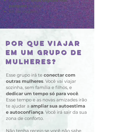
Pacote de
fotos digitais nos
parques
Disney;
Kit de viagem.
POR QUE VIAJAR
EM UM GRUPO DE
MULHERES?
Esse grupo irá te
conectar com
outras mulheres
. Você vai viajar
sozinha, sem família e filhos, e
dedicar um tempo só para você
.
Esse tempo e as novas amizades irão
te ajudar a
ampliar sua autoestima
e autoconfiança
. Você irá sair da sua
zona de conforto.
Não tenha receio se você não sabe